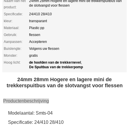
Naam van het
24mm 28mm Hogere en lagere mini de trekkerspuitbus van
de slotvangst voor flessen
product:
Specificatie:
24/410 28/410
kleur:
transparant
Materiaal:
Plastic pp
Gebruik:
flessen
Aanpassen:
Accepteren
Buislengte:
Volgens uw flessen
Monster:
gratis
de hoofden van de trekkernevel
Hoog licht:
,
De Spuitbus van de trekkerpomp
24mm 28mm Hogere en lagere mini de
trekkerspuitbus van de slotvangst voor flessen
Productenbeschrijving
Modelaantal: Smts-04
Specificatie: 24/410 28/410