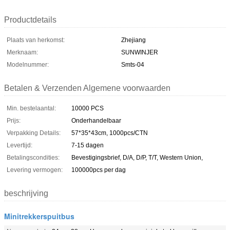
Productdetails
Plaats van herkomst:
Zhejiang
Merknaam:
SUNWINJER
Modelnummer:
Smts-04
Betalen & Verzenden Algemene voorwaarden
Min. bestelaantal:
10000 PCS
Prijs:
Onderhandelbaar
Verpakking Details:
57*35*43cm, 1000pcs/CTN
Levertijd:
7-15 dagen
Betalingscondities:
Bevestigingsbrief, D/A, D/P, T/T, Western Union,
Levering vermogen:
100000pcs per dag
beschrijving
Minitrekkerspuitbus