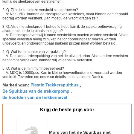
kunt u de steekproeven eerst nemen.
2. Q: Zijn de kosteloze verstrekt steekproeven?
A: Natuurlijk, kunnen de steekproeven kosteloos, maar binnen een bepaald
bedrag worden verstrekt. Dan moet u de vracht dragen zelf.
3. Q: Als u niet steekproef I behoefte hebt, kan ik de steekproefbevestiging
alvorens de orde te plaatsen krijgen?
A: De steekproeven wij kunnen verstrekken moeten worden verstrekt. Als de
speciale vereisten nodig zijn, kan het ondoordringbaar maken worden
uitgevoerd, en ondoordringbaar makend prijzen moet worden betaald.
4. Q: Wat is de manier van verpakking?
A: De standaardverpakking van het de uitvoerkarton. Als u andere vereisten
hebt om te verpakken, kunnen wij volgens uw vereisten.
5. Q: Wat is de minimumhoeveelheid?
A: MOQ is 10000pcs. Kan in kleine hoeveelheden met voorraad worden
verstrekt. Tevreden om ons voor details te contacteren. Dank u.
Plastic Trekkerspuitbus
Markeringen:
,
De Spuitbus van de trekkerpomp
,
de hoofden van de trekkernevel
Krijg de beste prijs voor
Mors van het de Spuitbus niet