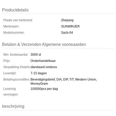
Productdetails
Plaats van herkomst:
Zhejiang
Merknaam:
SUNWINJER
Modelnummer:
Sacb-04
Betalen & Verzenden Algemene voorwaarden
Min. bestelaantal:
3000 st
Prijs:
Onderhandelbaar
Verpakking Details:
standaard omdoos
Levertijd:
7-15 dagen
Betalingscondities:
Bevestigingsbrief, D/A, D/P, T/T, Western Union,
MoneyGram
Levering
100000pcs per dag
vermogen:
beschrijving