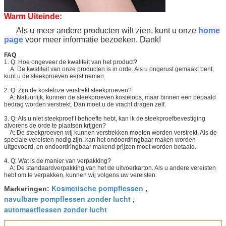
Warm Uiteinde:
Als u meer andere producten wilt zien, kunt u onze
home
page
voor meer informatie bezoeken. Dank!
FAQ
1. Q: Hoe ongeveer de kwaliteit van het product?
A: De kwaliteit van onze producten is in orde. Als u ongerust gemaakt bent,
kunt u de steekproeven eerst nemen.
2. Q: Zijn de kosteloze verstrekt steekproeven?
A: Natuurlijk, kunnen de steekproeven kosteloos, maar binnen een bepaald
bedrag worden verstrekt. Dan moet u de vracht dragen zelf.
3. Q: Als u niet steekproef I behoefte hebt, kan ik de steekproefbevestiging
alvorens de orde te plaatsen krijgen?
A: De steekproeven wij kunnen verstrekken moeten worden verstrekt. Als de
speciale vereisten nodig zijn, kan het ondoordringbaar maken worden
uitgevoerd, en ondoordringbaar makend prijzen moet worden betaald.
4. Q: Wat is de manier van verpakking?
A: De standaardverpakking van het de uitvoerkarton. Als u andere vereisten
hebt om te verpakken, kunnen wij volgens uw vereisten.
Kosmetische pompflessen
Markeringen:
,
navulbare pompflessen zonder lucht
,
automaatflessen zonder lucht