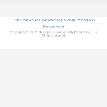
Reizen Leeg
huidverzorgingsserum
Huidverzorging
vochtinbrengende
Toner Parfum
vacuümfles voor
Atomizer Plastic
schoonheidsverpakkingen
Beauty Packaging
Container
Thuis
|
Ongeveer ons
|
Contacteer ons
|
Sitemap
|
Privacy Policy
Desktopmening
Copyright © 2019 - 2026 Ningbo Sunwinjer Daily Products Co,.LTD.
All rights reserved.