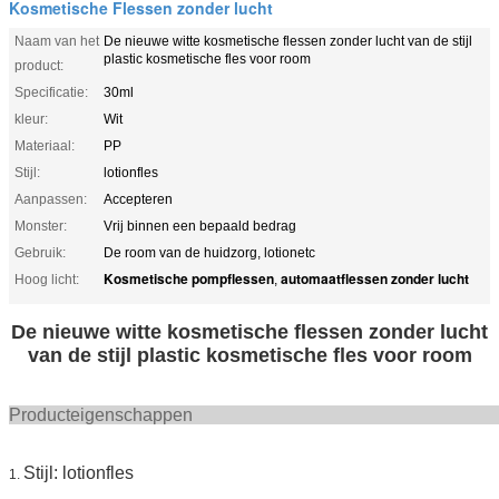
Kosmetische Flessen zonder lucht
Naam van het
De nieuwe witte kosmetische flessen zonder lucht van de stijl
plastic kosmetische fles voor room
product:
Specificatie:
30ml
kleur:
Wit
Materiaal:
PP
Stijl:
lotionfles
Aanpassen:
Accepteren
Monster:
Vrij binnen een bepaald bedrag
Gebruik:
De room van de huidzorg, lotionetc
Kosmetische pompflessen
automaatflessen zonder lucht
Hoog licht:
,
De nieuwe witte kosmetische flessen zonder lucht
van de stijl plastic kosmetische fles voor room
Producteigens
Stijl: lotionfles
1.