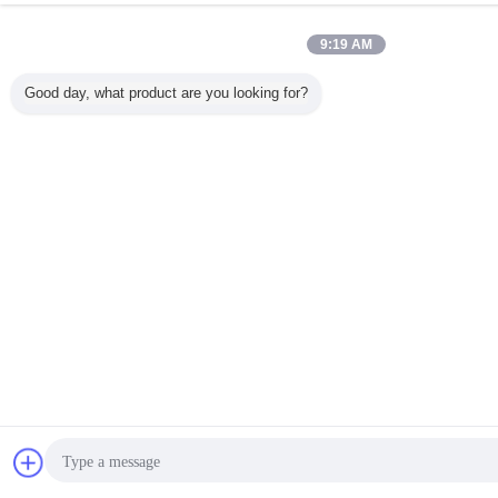
9:19 AM
Good day, what product are you looking for?
Chat
Vraa