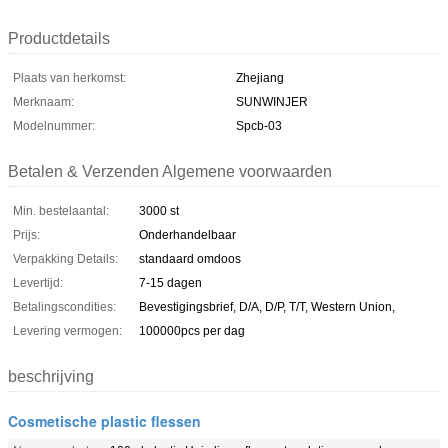
Productdetails
Plaats van herkomst:
Zhejiang
Merknaam:
SUNWINJER
Modelnummer:
Spcb-03
Betalen & Verzenden Algemene voorwaarden
Min. bestelaantal:
3000 st
Prijs:
Onderhandelbaar
Verpakking Details:
standaard omdoos
Levertijd:
7-15 dagen
Betalingscondities:
Bevestigingsbrief, D/A, D/P, T/T, Western Union,
Levering vermogen:
100000pcs per dag
beschrijving
Cosmetische plastic flessen