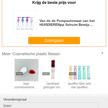
Krijg de beste prijs voor
Van de de Pompautomaat van het
HUISDIERENpp Schuim Bewijs
van de de Flessen het Duurzame
en Opnieuw te gebruiken
Lekkage
Doorgaan
Cosmetische plastic flessen
Meer
stic de
Ovale eivormige
Lipgloss flessen
300 ml hoge druk
250ML pla
ssen van
lege
zandloper
spuitfles fijne mist
Zeepfles 
 Shampoo
zonnebrandcrème
gebogen vorm
olie spuitfles
HUISDI
op fles witte matte
heldere lip
keuken fles haar
Vloeibar
kunststof roll-on
glazuur buizen
olie continue
deodorant
met applicator
spuitfles
Veranderingstaal
container geel flip
staven multi
cap hervulbare
glanzende rode
Dutch