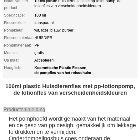
Naam van het
100ml plastic Huisdierenfles met pp-lotionpomp, de
lotionfles van verscheidenheidskleuren
product:
Specificatie:
100 ml
Flessenkleur:
transparant
Pompkleur:
wit, roze, blauw, purper
Flessenmateriaal:
HUISDIER
Pompmateriaal:
PP
Monster:
gratis
Op maat:
Accepteren
Kosmetische Plastic Flessen
Hoog licht:
,
de pompfles van het reisschuim
100ml plastic Huisdierenfles met pp-lotionpomp,
de lotionfles van verscheidenheidskleuren
Producteninleiding
Het pomphoofd wordt gemaakt van het materiaal
en de gesp van pp desigh, gemakkelijk om lekkage
te drukken en te vermijden.
Onderdompelingsbuis coes onderaan de