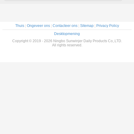
cosmetische fles
bruine muts
voor zonnesalve
hervulbare lip
lichaamszout
make-up
deodorant
containers voor lip
verpakking
olie lip gloss
Thuis
|
Ongeveer ons
|
Contacteer ons
|
Sitemap
|
Privacy Policy
Desktopmening
Copyright © 2019 - 2026 Ningbo Sunwinjer Daily Products Co,.LTD.
All rights reserved.