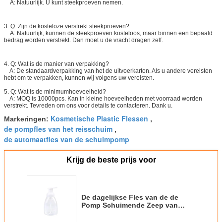
A: Natuurlijk. U kunt steekproeven nemen.
3. Q: Zijn de kosteloze verstrekt steekproeven?
A: Natuurlijk, kunnen de steekproeven kosteloos, maar binnen een bepaald
bedrag worden verstrekt. Dan moet u de vracht dragen zelf.
4. Q: Wat is de manier van verpakking?
A: De standaardverpakking van het de uitvoerkarton. Als u andere vereisten
hebt om te verpakken, kunnen wij volgens uw vereisten.
5. Q: Wat is de minimumhoeveelheid?
A: MOQ is 10000pcs. Kan in kleine hoeveelheden met voorraad worden
verstrekt. Tevreden om ons voor details te contacteren. Dank u.
Kosmetische Plastic Flessen
Markeringen:
,
de pompfles van het reisschuim
,
de automaatfles van de schuimpomp
Krijg de beste prijs voor
De dagelijkse Fles van de de
Pomp Schuimende Zeep van
Gebruiks Plastic Kosmetische
Flessen Witte