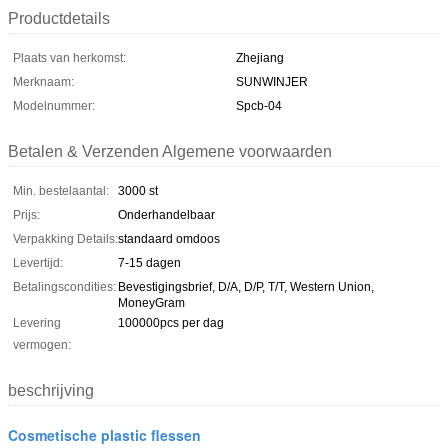
Productdetails
Plaats van herkomst:
Zhejiang
Merknaam:
SUNWINJER
Modelnummer:
Spcb-04
Betalen & Verzenden Algemene voorwaarden
Min. bestelaantal:
3000 st
Prijs:
Onderhandelbaar
Verpakking Details:
standaard omdoos
Levertijd:
7-15 dagen
Betalingscondities:
Bevestigingsbrief, D/A, D/P, T/T, Western Union,
MoneyGram
Levering
100000pcs per dag
vermogen:
beschrijving
Cosmetische plastic flessen