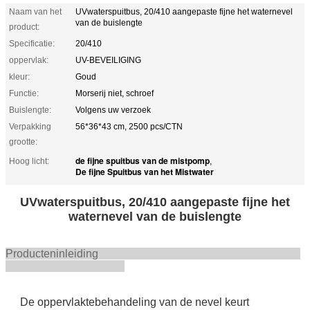
Naam van het
UVwaterspuitbus, 20/410 aangepaste fijne het waternevel
van de buislengte
product:
Specificatie:
20/410
oppervlak:
UV-BEVEILIGING
kleur:
Goud
Functie:
Morserij niet, schroef
Buislengte:
Volgens uw verzoek
Verpakking
56*36*43 cm, 2500 pcs/CTN
grootte:
de fijne spuitbus van de mistpomp
Hoog licht:
,
De fijne Spuitbus van het Mistwater
UVwaterspuitbus, 20/410 aangepaste fijne het
waternevel van de buislengte
Producteninleiding
De oppervlaktebehandeling van de nevel keurt