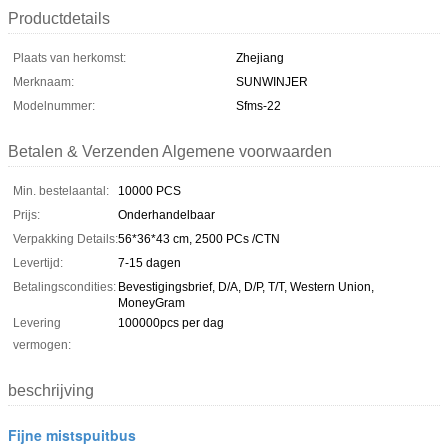
Productdetails
Plaats van herkomst:
Zhejiang
Merknaam:
SUNWINJER
Modelnummer:
Sfms-22
Betalen & Verzenden Algemene voorwaarden
Min. bestelaantal:
10000 PCS
Prijs:
Onderhandelbaar
Verpakking Details:
56*36*43 cm, 2500 PCs /CTN
Levertijd:
7-15 dagen
Betalingscondities:
Bevestigingsbrief, D/A, D/P, T/T, Western Union,
MoneyGram
Levering
100000pcs per dag
vermogen:
beschrijving
Fijne mistspuitbus