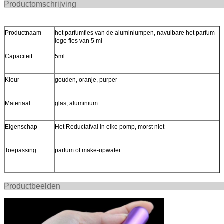
Productomschr
Productnaam
het parfumfles van de aluminiumpen, navulbare het parfum
lege fles van 5 ml
Capaciteit
5ml
Kleur
gouden, oranje, purper
Materiaal
glas, aluminium
Eigenschap
Het Reductafval in elke pomp, morst niet
Toepassing
parfum of make-upwater
Productbee