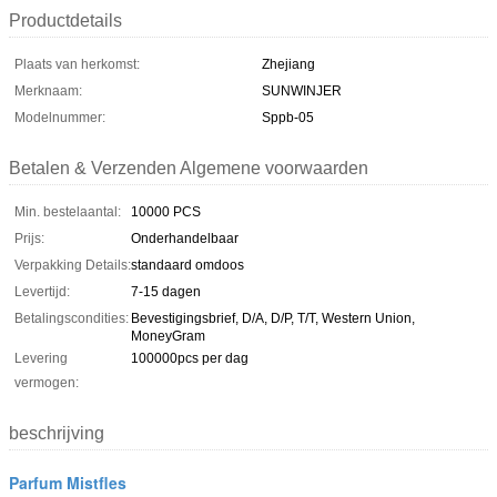
Productdetails
Plaats van herkomst:
Zhejiang
Merknaam:
SUNWINJER
Modelnummer:
Sppb-05
Betalen & Verzenden Algemene voorwaarden
Min. bestelaantal:
10000 PCS
Prijs:
Onderhandelbaar
Verpakking Details:
standaard omdoos
Levertijd:
7-15 dagen
Betalingscondities:
Bevestigingsbrief, D/A, D/P, T/T, Western Union,
MoneyGram
Levering
100000pcs per dag
vermogen:
beschrijving
Parfum Mistfles