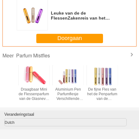
Leuke van de de
FlessenZakenreis van het
Penparfum Draagbare het
Parfumfles
Doorgaan
Parfum Mistfles
Meer
leurrijke
Draagbaar Mini
Aluminium Pen
De fijne Fles van
Fles van 
an het
de Flessenparfum
Parfumflesje
het de Penparfum
Reisparfu
umparfum
van de Glasnevel
Verschillende
van de
ml de Nav
en Skincare-
kleuren Compact
Mistspuitbus 5 ml-
Watergebruik
en lichtgewicht
de Fles van het
Reisparfum
Veranderingstaal
Dutch