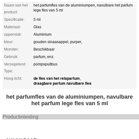
Naam van het
het parfumfles van de aluminiumpen, navulbare het parfum
lege fles van 5 ml
product:
Specificatie:
5 ml
Materiaal:
Glas
oppervlak:
Aluminium
kleur:
gouden sinaasappel, purper,
Monster:
Beschikbaar
Gebruik:
parfum, enz.
Verzegelend
pompspuitbus
Type:
de fles van het reisparfum
Hoog licht:
,
draagbare parfum navulbare fles
het parfumfles van de aluminiumpen, navulbare
het parfum lege fles van 5 ml
Productinle