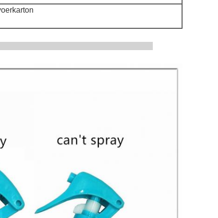
voerkarton
tbeelden