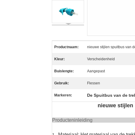
Productnaam:
nieuwe stijlen spuitbus van 
Kleur:
Verscheidenheid
Buislengte:
Aangepast
Gebruik:
Flessen
De Spuitbus van de tr
Markeren:
nieuwe stijlen
Producte
Materiaal: Het materiaal van de trekk
1.