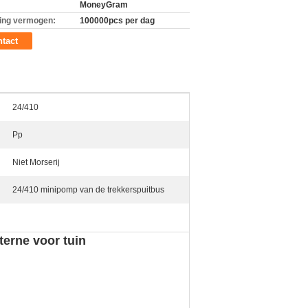
MoneyGram
ing vermogen:
100000pcs per dag
tact
24/410
Pp
Niet Morserij
24/410 minipomp van de trekkerspuitbus
terne voor tuin