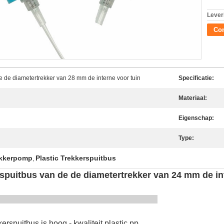
Lever
Con
de de diametertrekker van 28 mm de interne voor tuin
Specificatie:
Materiaal:
Eigenschap:
Type:
ekkerpomp
Plastic Trekkerspuitbus
,
 spuitbus van de de diametertrekker van 24 mm de in
ninleiding
erspuitbus is hoog - kwaliteit plastic pp,