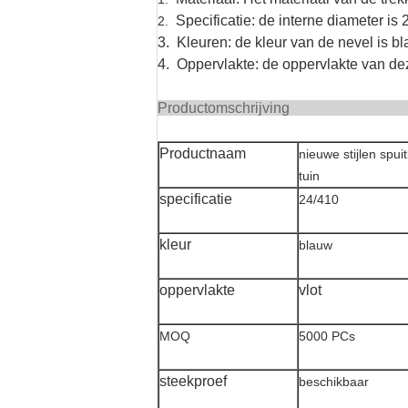
Specificatie: de interne diameter is
2.
3. Kleuren: de kleur van de nevel is b
4. Oppervlakte: de oppervlakte van dez
Producto
Productnaam
nieuwe stijlen spu
tuin
specificatie
24/410
kleur
blauw
oppervlakte
vlot
MOQ
5000 PCs
steekproef
beschikbaar