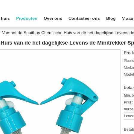
Thuis
Producten
Over ons
Contacteer ons
Blog
Vraag
Van het de Spuitbus Chemische Huis van de het dagelijkse Levens de 
uis van de het dagelijkse Levens de Minitrekker Sp
Produ
Plaats
Merkn
Mode
Beta
Min. b
Prijs:
Verpa
Levert
Betal