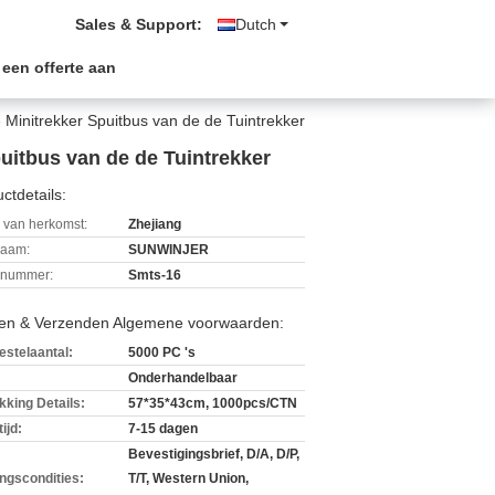
Sales & Support:
Dutch
 een offerte aan
Minitrekker Spuitbus van de de Tuintrekker
uitbus van de de Tuintrekker
ctdetails:
 van herkomst:
Zhejiang
aam:
SUNWINJER
lnummer:
Smts-16
len & Verzenden Algemene voorwaarden:
estelaantal:
5000 PC 's
Onderhandelbaar
kking Details:
57*35*43cm, 1000pcs/CTN
ijd:
7-15 dagen
Bevestigingsbrief, D/A, D/P,
ingscondities:
T/T, Western Union,