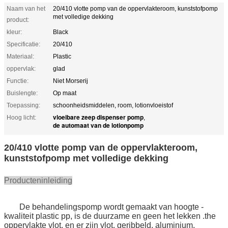
Naam van het
20/410 vlotte pomp van de oppervlakteroom, kunststofpomp
met volledige dekking
product:
kleur:
Black
Specificatie:
20/410
Materiaal:
Plastic
oppervlak:
glad
Functie:
Niet Morserij
Buislengte:
Op maat
Toepassing:
schoonheidsmiddelen, room, lotionvloeistof
vloeibare zeep dispenser pomp
Hoog licht:
,
de automaat van de lotionpomp
20/410 vlotte pomp van de oppervlakteroom,
kunststofpomp met volledige dekking
Producteninleiding
De behandelingspomp wordt gemaakt van hoogte -
kwaliteit plastic pp, is de duurzame en geen het lekken .the
oppervlakte vlot, en er zijn vlot, geribbeld, aluminium,