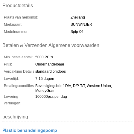
Productdetails
Plaats van herkomst:
Zhejiang
Merknaam:
SUNWINJER
Modelnummer:
Sptp-06
Betalen & Verzenden Algemene voorwaarden
Min. bestelaantal:
5000 PC 's
Prijs:
Onderhandelbaar
Verpakking Details:
standaard omdoos
Levertijd:
7-15 dagen
Betalingscondities:
Bevestigingsbrief, D/A, D/P, T/T, Western Union,
MoneyGram
Levering
100000pcs per dag
vermogen:
beschrijving
Plastic behandelingspomp