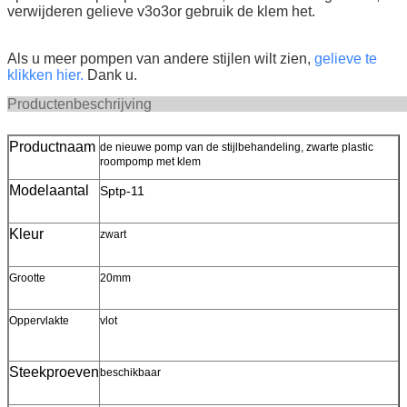
verwijderen gelieve v3o3or gebruik de klem het.
Als u meer pompen van andere stijlen wilt zien,
gelieve te
klikken hier.
Dank u.
Productenbeschr
Productnaam
de nieuwe pomp van de stijlbehandeling, zwarte plastic
roompomp met klem
Modelaantal
Sptp-11
Kleur
zwart
Grootte
20mm
Oppervlakte
vlot
Steekproeven
beschikbaar