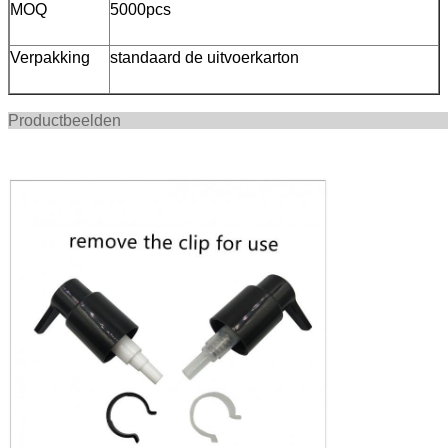
MOQ
5000pcs
Verpakking
standaard de uitvoerkarton
Productbee