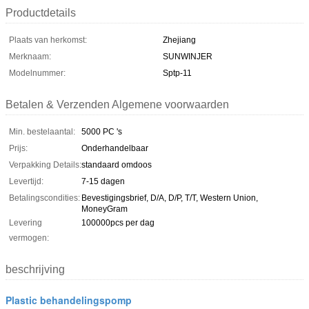
Productdetails
Plaats van herkomst:
Zhejiang
Merknaam:
SUNWINJER
Modelnummer:
Sptp-11
Betalen & Verzenden Algemene voorwaarden
Min. bestelaantal:
5000 PC 's
Prijs:
Onderhandelbaar
Verpakking Details:
standaard omdoos
Levertijd:
7-15 dagen
Betalingscondities:
Bevestigingsbrief, D/A, D/P, T/T, Western Union,
MoneyGram
Levering
100000pcs per dag
vermogen:
beschrijving
Plastic behandelingspomp