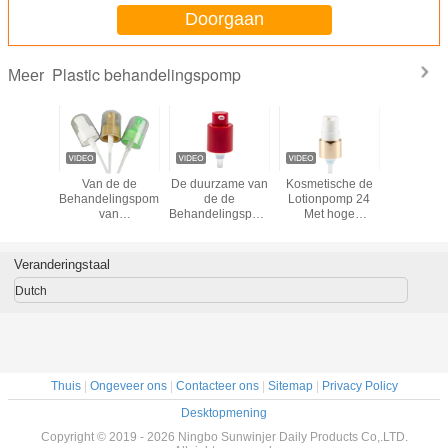
Doorgaan
Plastic behandelingspomp
Meer
de de
Van de de
De duurzame van
Kosmetische de
Pomp 20
tomaat
Behandelingspomp
de de
Lotionpomp 24
de gerib
 het
van
Behandelingspomp
Met hoge
Oppervl
ebewijs
verscheidenheidskleuren
van pp Plastic
weerstand/410
Plast
ibare
Plastic van de de
Chemische
van de
Behand
aste de
Roomhand
Bestand
aluminiumoppervlakte
Interne D
Veranderingstaal
gte Pomp
Draagbare de
Spanwijdte Met
met Voll
Lotionpomp
lange levensuur
Dekk
Dutch
Thuis
|
Ongeveer ons
|
Contacteer ons
|
Sitemap
|
Privacy Policy
Desktopmening
Copyright © 2019 - 2026 Ningbo Sunwinjer Daily Products Co,.LTD.