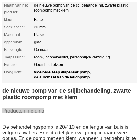
Naam van het
de nieuwe pomp van de stijlbehandeling, zwarte plastic
roompomp met klem
product:
kleur:
Balck
Specificatie:
20 mm
Materiaal:
Plastic
oppervlak:
glad
Buislengte:
Op maat
Toepassing:
room, lotionvloeistof, persoonlijke verzorging
Functie:
Geen het Lekken
vloeibare zeep dispenser pomp
Hoog licht:
,
de automaat van de lotionpomp
de nieuwe pomp van de stijlbehandeling, zwarte
plastic roompomp met klem
Producteninleiding
De behandelingspomp is 20/410 en de lengte van buis is
volgens uw fles. Er is duidelijk en wit pomplichaam twee
opties. En de pomp met een klem, wanneer u het gebruikt, te