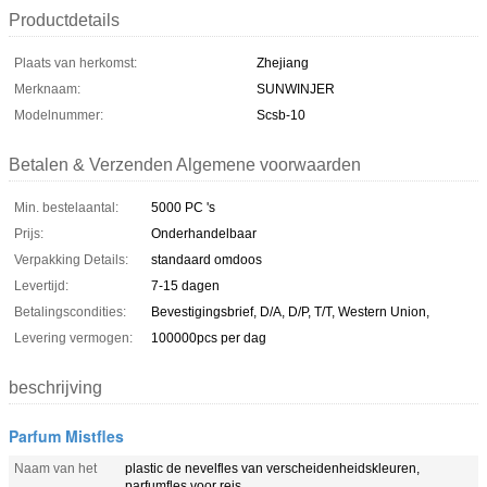
Productdetails
Plaats van herkomst:
Zhejiang
Merknaam:
SUNWINJER
Modelnummer:
Scsb-10
Betalen & Verzenden Algemene voorwaarden
Min. bestelaantal:
5000 PC 's
Prijs:
Onderhandelbaar
Verpakking Details:
standaard omdoos
Levertijd:
7-15 dagen
Betalingscondities:
Bevestigingsbrief, D/A, D/P, T/T, Western Union,
Levering vermogen:
100000pcs per dag
beschrijving
Parfum Mistfles
Naam van het
plastic de nevelfles van verscheidenheidskleuren,
parfumfles voor reis