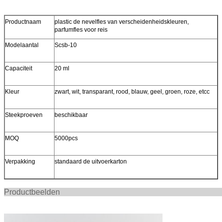
Productnaam
plastic de nevelfles van verscheidenheidskleuren,
parfumfles voor reis
Modelaantal
Scsb-10
Capaciteit
20 ml
Kleur
zwart, wit, transparant, rood, blauw, geel, groen, roze, etcc
Steekproeven
beschikbaar
MOQ
5000pcs
Verpakking
standaard de uitvoerkarton
Productbee