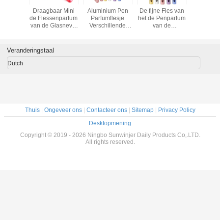
leurrijke
Draagbaar Mini
Aluminium Pen
De fijne Fles van
Fles van 
an het
de Flessenparfum
Parfumflesje
het de Penparfum
Reisparfu
umparfum
van de Glasnevel
Verschillende
van de
ml de Nav
en Skincare-
kleuren Compact
Mistspuitbus 5 ml-
Watergebruik
en lichtgewicht
de Fles van het
Reisparfum
Veranderingstaal
Dutch
Thuis
|
Ongeveer ons
|
Contacteer ons
|
Sitemap
|
Privacy Policy
Desktopmening
Copyright © 2019 - 2026 Ningbo Sunwinjer Daily Products Co,.LTD.
All rights reserved.