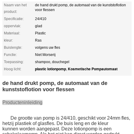
Naam van het
de hand drukt pomp, de automaat van de kunststoflotion
voor flessen
product:
Specificatie:
24/410
oppervlak:
glad
Materiaal:
Plastic
kleur:
Ras
Buislengte:
volgens uw fles
Functie:
Niet Morserij
Toepassing:
shampoo, douchegel
plastic lotionpomp
Kosmetische Pompautomaat
Hoog licht:
,
de hand drukt pomp, de automaat van de
kunststoflotion voor flessen
Producteninleiding
De grootte van pomp is 24/410, geschikt voor 24mm fles,
hetzij plastiek of glasfles. De buis leng en de kleur
kunnen worden aangepast. Deze lotionpomp is een