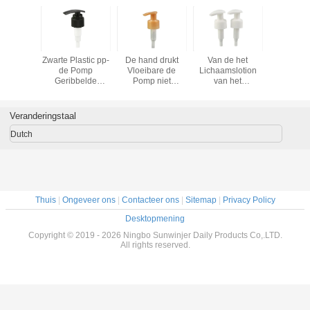
Pomp van
Zwarte Plastic pp-
De hand drukt
Van de het
Mini Siz
e
de Pomp
Vloeibare de
Lichaamslotion
24mm 
utomaat
Geribbelde
Pomp niet
van het
Plastic Vl
Oppervlakte
Morserij van de
douchegel van de
Pom
24mm 28mm van
Zeepautomaat
de Automaatpomp
de
voor Flessen
Opnieuw te
Veranderingstaal
Lotionautomaat
gebruiken het
Dagelijkse
Dutch
Levensgebruik
Thuis
|
Ongeveer ons
|
Contacteer ons
|
Sitemap
|
Privacy Policy
Desktopmening
Copyright © 2019 - 2026 Ningbo Sunwinjer Daily Products Co,.LTD.
All rights reserved.