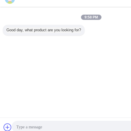
9:58 PM
Good day, what product are you looking for?
Chat
Vraa