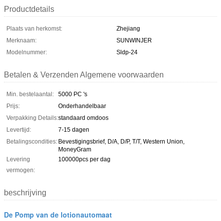
Productdetails
Plaats van herkomst:
Zhejiang
Merknaam:
SUNWINJER
Modelnummer:
Sldp-24
Betalen & Verzenden Algemene voorwaarden
Min. bestelaantal:
5000 PC 's
Prijs:
Onderhandelbaar
Verpakking Details:
standaard omdoos
Levertijd:
7-15 dagen
Betalingscondities:
Bevestigingsbrief, D/A, D/P, T/T, Western Union,
MoneyGram
Levering
100000pcs per dag
vermogen:
beschrijving
De Pomp van de lotionautomaat