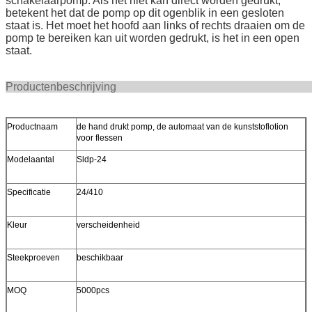
schakelaarpomp. Als het niet kan direct worden gedrukt,
betekent het dat de pomp op dit ogenblik in een gesloten
staat is. Het moet het hoofd aan links of rechts draaien om de
pomp te bereiken kan uit worden gedrukt, is het in een open
staat.
Productenbeschr
Productnaam
de hand drukt pomp, de automaat van de kunststoflotion
voor flessen
Modelaantal
Sldp-24
Specificatie
24/410
Kleur
verscheidenheid
Steekproeven
beschikbaar
MOQ
5000pcs