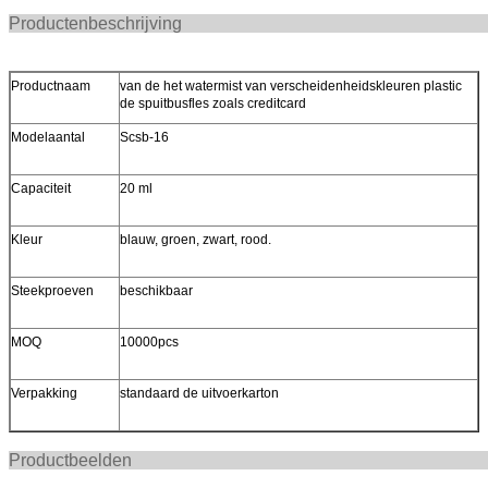
Productenbeschr
Productnaam
van de het watermist van verscheidenheidskleuren plastic
de spuitbusfles zoals creditcard
Modelaantal
Scsb-16
Capaciteit
20 ml
Kleur
blauw, groen, zwart, rood.
Steekproeven
beschikbaar
MOQ
10000pcs
Verpakking
standaard de uitvoerkarton
Productbee