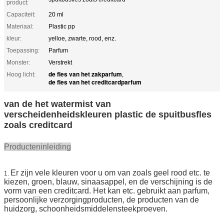
product:
Capaciteit:
20 ml
Materiaal:
Plastic pp
kleur:
yelloe, zwarte, rood, enz.
Toepassing:
Parfum
Monster:
Verstrekt
de fles van het zakparfum
Hoog licht:
,
de fles van het creditcardparfum
van de het watermist van
verscheidenheidskleuren plastic de spuitbusfles
zoals creditcard
Producteninleiding
Er zijn vele kleuren voor u om van zoals geel rood etc. te
1.
kiezen, groen, blauw, sinaasappel, en de verschijning is de
vorm van een creditcard. Het kan etc. gebruikt aan parfum,
persoonlijke verzorgingproducten, de producten van de
huidzorg, schoonheidsmiddelensteekproeven.