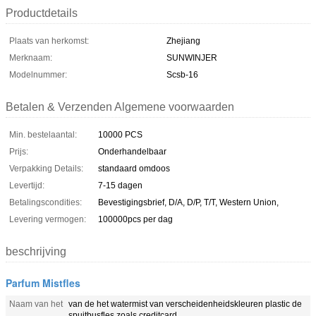
Productdetails
Plaats van herkomst:
Zhejiang
Merknaam:
SUNWINJER
Modelnummer:
Scsb-16
Betalen & Verzenden Algemene voorwaarden
Min. bestelaantal:
10000 PCS
Prijs:
Onderhandelbaar
Verpakking Details:
standaard omdoos
Levertijd:
7-15 dagen
Betalingscondities:
Bevestigingsbrief, D/A, D/P, T/T, Western Union,
Levering vermogen:
100000pcs per dag
beschrijving
Parfum Mistfles
Naam van het
van de het watermist van verscheidenheidskleuren plastic de
spuitbusfles zoals creditcard