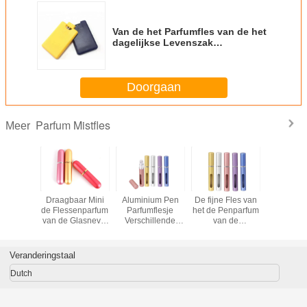
Van de het Parfumfles van de het
dagelijkse Levenszak
Lichtgewicht Goede de
Slijtageweerstand
Doorgaan
Parfum Mistfles
Meer
leurrijke
Draagbaar Mini
Aluminium Pen
De fijne Fles van
Fles van 
an het
de Flessenparfum
Parfumflesje
het de Penparfum
Reisparfu
umparfum
van de Glasnevel
Verschillende
van de
ml de Nav
en Skincare-
kleuren Compact
Mistspuitbus 5 ml-
Watergebruik
en lichtgewicht
de Fles van het
Reisparfum
Veranderingstaal
Dutch