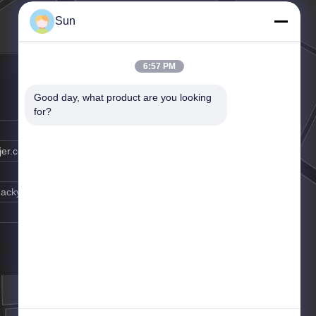
e Handzeep
Vriendschappelijke
Eco
Sun
6:57 PM
Good day, what product are you looking 
for?
jer.com
Jacky