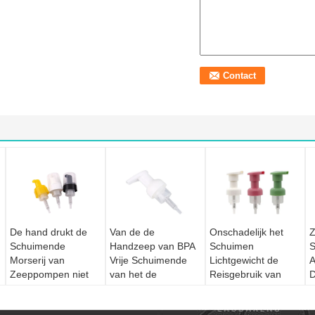
De hand drukt de
Van de de
Onschadelijk het
Z
Schuimende
Handzeep van BPA
Schuimen
S
Morserij van
Vrije Schuimende
Lichtgewicht de
A
Zeeppompen niet
van het de
Reisgebruik van
de Interne Diameter
Pomphuis van het
Zeeppompen
S
van 43 Mm
de
Gemakkelijk te
l