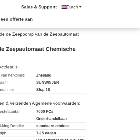
Sales & Support:
Dutch
 een offerte aan
n de de Zeeppomp van de Zeepautomaat
 de Zeepautomaat Chemische
ctdetails:
 van herkomst:
Zhejiang
aam:
SUNWINJER
lnummer:
Sfsp-18
len & Verzenden Algemene voorwaarden:
estelaantal:
7000 PCs
Onderhandelbaar
kking Details:
standaard omdoos
ijd:
7-15 dagen