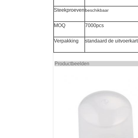
Steekproeven
beschikbaar
MOQ
7000pcs
Verpakking
standaard de uitvoerkar
Produc