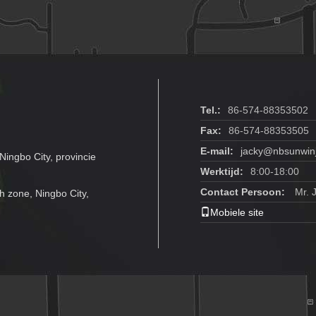
Badkamersschuim
dragen
d
de Zeepautomaat
Tel.:
86-574-88353502
Fax:
86-574-88353505
E-mail:
jacky@nbsunwin
ingbo City, provincie
Werktijd:
8:00-18:00
Contact Persoon:
Mr. 
h zone, Ningbo City,
Mobiele site