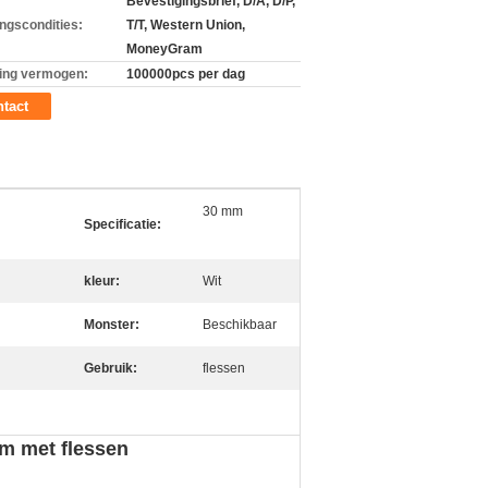
Bevestigingsbrief, D/A, D/P,
ingscondities:
T/T, Western Union,
MoneyGram
ing vermogen:
100000pcs per dag
tact
30 mm
Specificatie:
kleur:
Wit
Monster:
Beschikbaar
Gebruik:
flessen
im met flessen