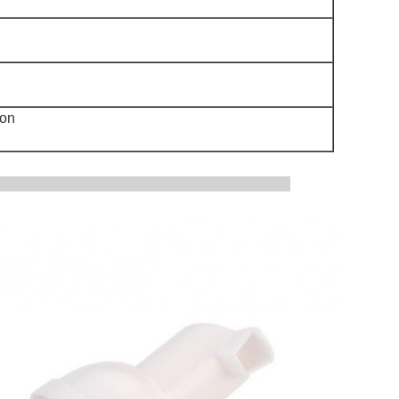
ton
tbeelden