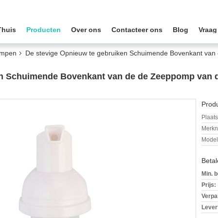
Thuis
Producten
Over ons
Contacteer ons
Blog
Vraag
ompen
De stevige Opnieuw te gebruiken Schuimende Bovenkant va
ken Schuimende Bovenkant van de de Zeeppomp van
Produ
Plaats
Merkn
Mode
Beta
Min. b
Prijs:
Verpa
Levert