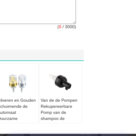
(
0
/ 3000)
ilveren en Gouden
Van de de Pompen
chuimende de
Rekupereerbare
utomaat
Pomp van de
Duurzame
shampoo de
panwijdte Met
Schuimende Zeep
ange levensuur van
Automaat Hoogste