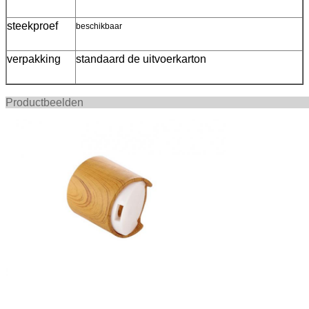
steekproef
beschikbaar
verpakking
standaard de uitvoerkarton
Productbee