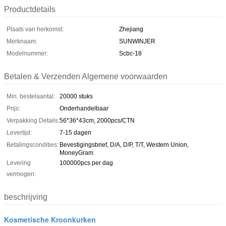
Productdetails
Plaats van herkomst:
Zhejiang
Merknaam:
SUNWINJER
Modelnummer:
Scbc-18
Betalen & Verzenden Algemene voorwaarden
Min. bestelaantal:
20000 stuks
Prijs:
Onderhandelbaar
Verpakking Details:
56*36*43cm, 2000pcs/CTN
Levertijd:
7-15 dagen
Betalingscondities:
Bevestigingsbrief, D/A, D/P, T/T, Western Union,
MoneyGram
Levering
100000pcs per dag
vermogen:
beschrijving
Kosmetische Kroonkurken