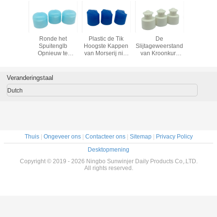
rte
Ronde het
Plastic de Tik
De
Plastic va
tische
Spuitenglb
Hoogste Kappen
Slijtageweerstand
Kroonkurk
rken 20
Opnieuw te
van Morserij niet
van Kroonkurk
van 
MM. Tik
gebruiken
Kosmetische
van de
Kosmetis
te het
Aangepaste
Kroonkurken
Hittebestendigheidsshampoo
Bewijs V
n Kappen
Kleuren en
20/410 24/410
Stevige Goede
Oppervl
Veranderingstaal
Grootte van de
Vormtik
Dutch
Thuis
|
Ongeveer ons
|
Contacteer ons
|
Sitemap
|
Privacy Policy
Desktopmening
Copyright © 2019 - 2026 Ningbo Sunwinjer Daily Products Co,.LTD.
All rights reserved.