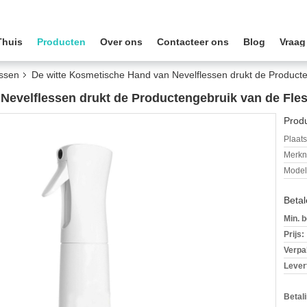
Thuis
Producten
Over ons
Contacteer ons
Blog
Vraag
essen
De witte Kosmetische Hand van Nevelflessen drukt de Product
 Nevelflessen drukt de Productengebruik van de Fl
Produ
Plaats
Merkn
Mode
Beta
Min. b
Prijs:
Verpa
Levert
Betal