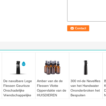
De navulbare Lege
Amber van de de
300 ml-de Nevelfles
B
Flessen Geurloze
Flessen Vlotte
van het Handwater
K
Onschadelijke
Oppervlakte van de
Ononderbroken het
Vriendschappelijke
HUISDIEREN
Bespuiten
N
Eco van de
Kosmetische Nevel
Ergonomisch
P
Parfumnevel
van de de Huidzorg
Ontwerp
N