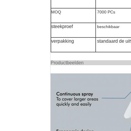
MOQ
7000 PCs
steekproef
beschikbaar
verpakking
standaard de ui
Produc