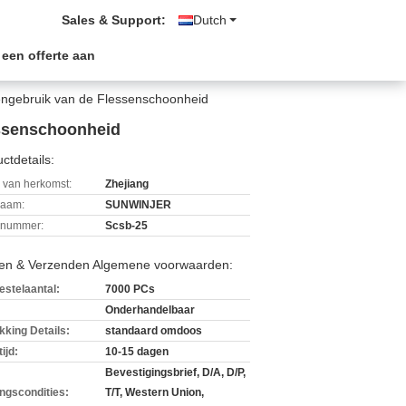
Sales & Support:
Dutch
 een offerte aan
engebruik van de Flessenschoonheid
essenschoonheid
ctdetails:
 van herkomst:
Zhejiang
aam:
SUNWINJER
lnummer:
Scsb-25
len & Verzenden Algemene voorwaarden:
estelaantal:
7000 PCs
Onderhandelbaar
kking Details:
standaard omdoos
ijd:
10-15 dagen
Bevestigingsbrief, D/A, D/P,
ingscondities:
T/T, Western Union,