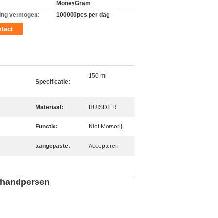
MoneyGram
ing vermogen:
100000pcs per dag
tact
150 ml
Specificatie:
Materiaal:
HUISDIER
Functie:
Niet Morserij
aangepaste:
Accepteren
n handpersen