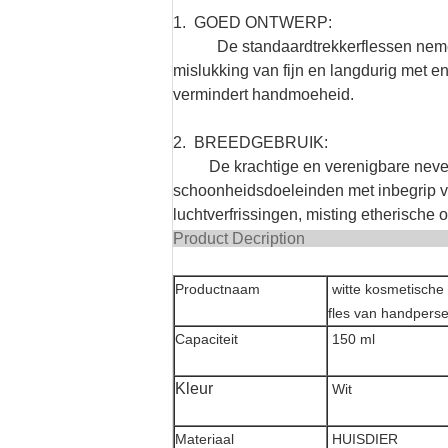
1. GOED ONTWERP:
De standaardtrekkerflessen nem
mislukking van fijn en langdurig met 
vermindert handmoeheid.
2
. BREEDGEBRUIK:
De krachtige en verenigbare neve
schoonheidsdoeleinden met inbegrip van 
luchtverfrissingen, misting etherische 
Product 
Productnaam
witte kosmetische 
fles van handpers
Capaciteit
150 ml
Kleur
Wit
Materiaal
HUISDIER