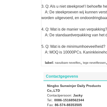
3. Q: Als u niet steekproef I behoefte 
A: De steekproeven wij kunnen verstre
worden uitgevoerd, en ondoordringbaa
4. Q: Wat is de manier van verpakking
A: De standaardverpakking van het de 
5. Q: Wat is de minimumhoeveelheid?
A: MOQ is 10000
PCs. Kaninkleineho
,
label:
navulbare nevelfles
lege nevelflessen
Contactgegevens
Ningbo Sunwinjer Daily Products
Co,.LTD
Contactpersoon:
Jacky
Tel.:
0086-15168562344
Fax:
86-574-88353505