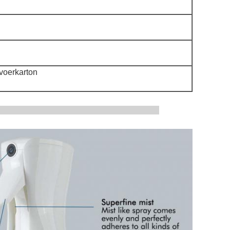
tvoerkarton
tbeelden