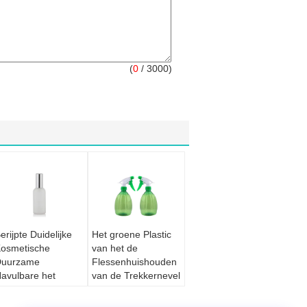
(
0
/ 3000)
erijpte Duidelijke
Het groene Plastic
osmetische
van het de
Duurzame
Flessenhuishouden
avulbare het
van de Trekkernevel
arfumfles van
de Tuininstallatie
evelflessen
Water geven