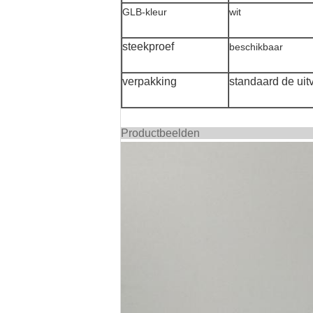
GLB-kleur
wit
steekproef
beschikbaar
verpakking
standaard de uit
Produc