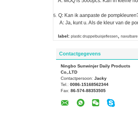
A: MOQ is 5000pcs. Kan in kleine hoe
Q: Kan ik aanpaste de pompkleuren
5.
A: Ja, kunt u. Als de kleur van de pom
,
label:
plastic druppelbuisjeflessen
navulbare
Contactgegevens
Ningbo Sunwinjer Daily Products
Co,.LTD
Contactpersoon:
Jacky
Tel.:
0086-15168562344
Fax:
86-574-88353505