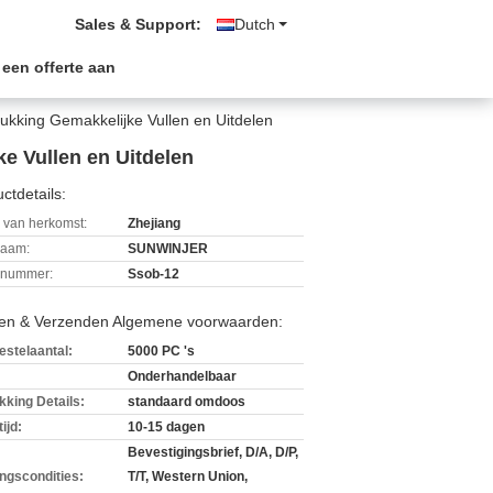
Sales & Support:
Dutch
 een offerte aan
ukking Gemakkelijke Vullen en Uitdelen
e Vullen en Uitdelen
ctdetails:
 van herkomst:
Zhejiang
aam:
SUNWINJER
lnummer:
Ssob-12
len & Verzenden Algemene voorwaarden:
estelaantal:
5000 PC 's
Onderhandelbaar
kking Details:
standaard omdoos
ijd:
10-15 dagen
Bevestigingsbrief, D/A, D/P,
ingscondities:
T/T, Western Union,