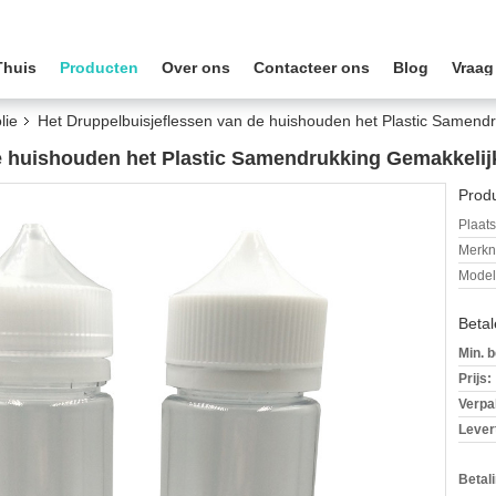
Thuis
Producten
Over ons
Contacteer ons
Blog
Vraag
lie
Het Druppelbuisjeflessen van de huishouden het Plastic Samendr
e huishouden het Plastic Samendrukking Gemakkelijk
Produ
Plaats
Merkn
Mode
Beta
Min. b
Prijs:
Verpa
Levert
Betal