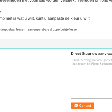
veelheden met voorraad worden verstrekt. Tevreden om ons voor
?
p niet is wat u wilt, kunt u aanpaste de kleur u wilt.
,
 druppelaarflessen
samenpersbare druppelbuisjeflessen
Direct Stuur uw aanvra