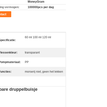
MoneyGram
ing vermogen:
100000pcs per dag
tact
60 ml 100 ml 120 ml
Specificatie:
Flessenkleur:
transparant
Pompmateriaal:
PP
Functies:
morserij niet, geen het lekken
bare druppelbuisje