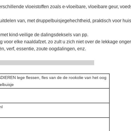
rschillende vloeistoffen zoals e-vloeibare, vloeibare geur, voeds
uitdelen van, met druppelbuisjegehechtheid, praktisch voor hui
met kind-veilige de dalingsdeksels van pp.
ng voor elke naaldafzet. zo zult u zich niet over de lekkage ong
ën, verf, essentie, zoute oogdalingen, enz.
mschrijving
IEREN lege flessen, fles van de de rookolie van het oog
elbuisje
ml