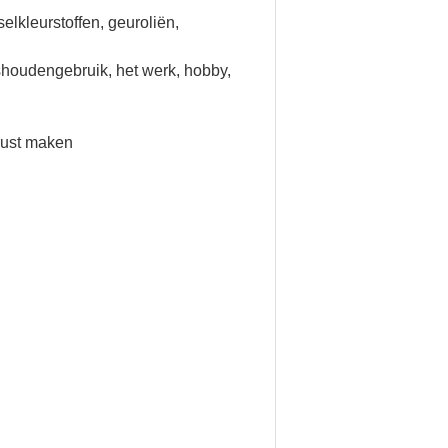
elkleurstoffen, geuroliën,
shoudengebruik, het werk, hobby,
erust maken