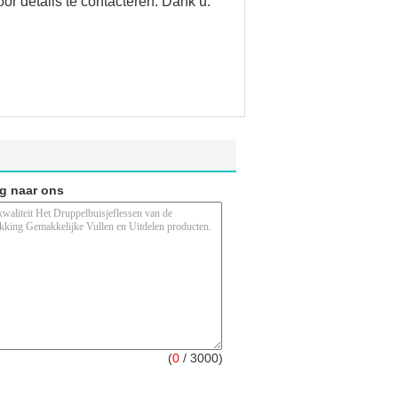
 details te contacteren. Dank u.
ag naar ons
(
0
/ 3000)