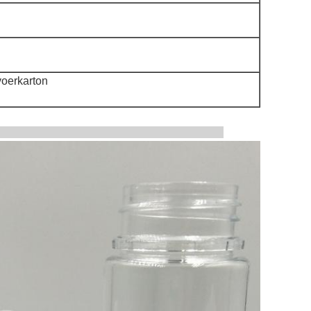
voerkarton
tbeelden