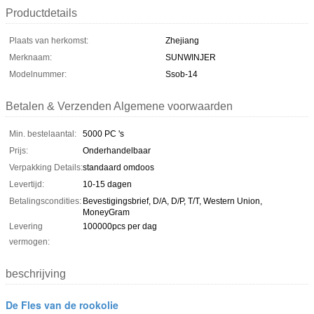
Productdetails
Plaats van herkomst:
Zhejiang
Merknaam:
SUNWINJER
Modelnummer:
Ssob-14
Betalen & Verzenden Algemene voorwaarden
Min. bestelaantal:
5000 PC 's
Prijs:
Onderhandelbaar
Verpakking Details:
standaard omdoos
Levertijd:
10-15 dagen
Betalingscondities:
Bevestigingsbrief, D/A, D/P, T/T, Western Union,
MoneyGram
Levering
100000pcs per dag
vermogen:
beschrijving
De Fles van de rookolie