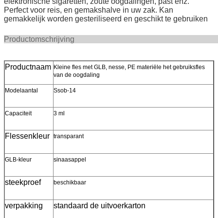
elektronische sigaretten, zoute oogdalingen, past enz.
Perfect voor reis, en gemakshalve in uw zak. Kan
gemakkelijk worden gesteriliseerd en geschikt te gebruiken
Productomschri
Productnaam
Kleine fles met GLB, nesse, PE materiële het gebruiksfles
van de oogdaling
Modelaantal
Ssob-14
Capaciteit
3 ml
Flessenkleur
transparant
GLB-kleur
sinaasappel
steekproef
beschikbaar
verpakking
standaard de uitvoerkarton