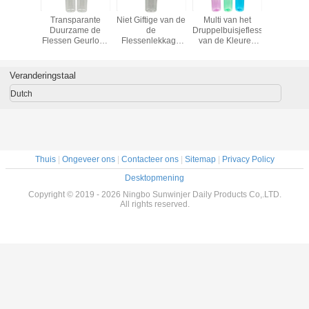
 Oliefles
Transparante
Niet Giftige van de
Multi van het
30 Mini
 de
Duurzame de
de
Druppelbuisjeflessen
Transpara
IEREN
Flessen Geurloze
Flessenlekkage
van de Kleuren
Huisdieren
Rook van
Goede
van de Rookolie
Plastic
van Ml Vei
taalnaald
Chemische
het Bewijse
Samendrukking
GLB Veili
ic de
Stabiliteit van de
Vloeibare
Purpere Groen
kinde
Veranderingstaal
arflessen
Rookolie
Kosmetische
met
Verpakking
Uiteindedekking
Dutch
Thuis
|
Ongeveer ons
|
Contacteer ons
|
Sitemap
|
Privacy Policy
Desktopmening
Copyright © 2019 - 2026 Ningbo Sunwinjer Daily Products Co,.LTD.
All rights reserved.