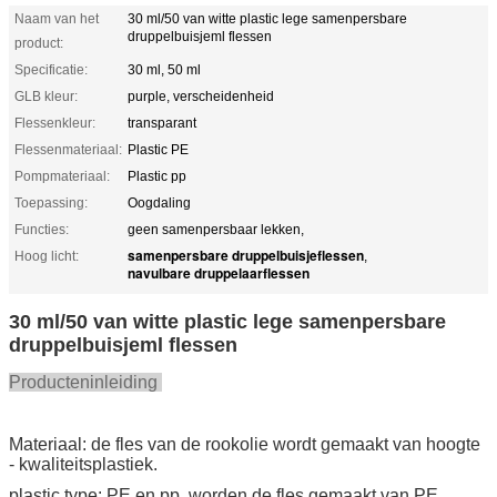
Naam van het
30 ml/50 van witte plastic lege samenpersbare
druppelbuisjeml flessen
product:
Specificatie:
30 ml, 50 ml
GLB kleur:
purple, verscheidenheid
Flessenkleur:
transparant
Flessenmateriaal:
Plastic PE
Pompmateriaal:
Plastic pp
Toepassing:
Oogdaling
Functies:
geen samenpersbaar lekken,
samenpersbare druppelbuisjeflessen
Hoog licht:
,
navulbare druppelaarflessen
30 ml/50 van witte plastic lege samenpersbare
druppelbuisjeml flessen
Producteninleiding
Materiaal: de fles van de rookolie wordt gemaakt van hoogte
- kwaliteitsplastiek.
plastic type: PE en pp, worden de fles gemaakt van PE