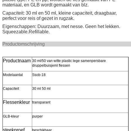
materiaal, en GLB wordt gemaakt van blz.
Capaciteit: 30 ml en 50 ml, kleine capaciteit, draagbaar,
perfect voor reis of gezet in rugzak.
Eigenschappen: Duurzaam, met nesse. Geen het lekken.
Squeezable.Refillable.
Productomschri
Productnaam
30 ml/50 van witte plastic lege samenpersbare
druppelbuisjeml flessen
Modelaantal
Ssob-18
Capaciteit
30 ml 50 ml
Flessenkleur
transparant
GLB-kleur
purper
steekproef
beschikbaar