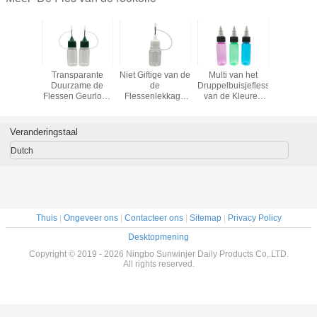
 Oliefles
Transparante
Niet Giftige van de
Multi van het
30 Mini
 de
Duurzame de
de
Druppelbuisjeflessen
Transpara
IEREN
Flessen Geurloze
Flessenlekkage
van de Kleuren
Huisdieren
Rook van
Goede
van de Rookolie
Plastic
van Ml Vei
taalnaald
Chemische
het Bewijse
Samendrukking
GLB Veili
ic de
Stabiliteit van de
Vloeibare
Purpere Groen
kinde
Veranderingstaal
arflessen
Rookolie
Kosmetische
met
Verpakking
Uiteindedekking
Dutch
Thuis
|
Ongeveer ons
|
Contacteer ons
|
Sitemap
|
Privacy Policy
Desktopmening
Copyright © 2019 - 2026 Ningbo Sunwinjer Daily Products Co,.LTD.
All rights reserved.