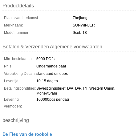
Productdetails
Plaats van herkomst:
Zhejiang
Merknaam:
SUNWINJER
Modelnummer:
Ssob-18
Betalen & Verzenden Algemene voorwaarden
Min. bestelaantal:
5000 PC 's
Prijs:
Onderhandelbaar
Verpakking Details:
standaard omdoos
Levertijd:
10-15 dagen
Betalingscondities:
Bevestigingsbrief, D/A, D/P, T/T, Western Union,
MoneyGram
Levering
100000pcs per dag
vermogen:
beschrijving
De Fles van de rookolie