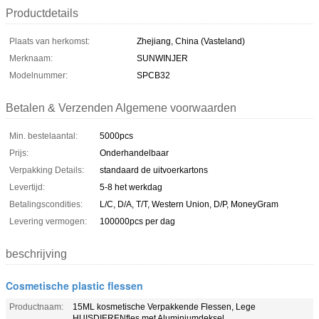
Productdetails
Plaats van herkomst:
Zhejiang, China (Vasteland)
Merknaam:
SUNWINJER
Modelnummer:
SPCB32
Betalen & Verzenden Algemene voorwaarden
Min. bestelaantal:
5000pcs
Prijs:
Onderhandelbaar
Verpakking Details:
standaard de uitvoerkartons
Levertijd:
5-8 het werkdag
Betalingscondities:
L/C, D/A, T/T, Western Union, D/P, MoneyGram
Levering vermogen:
100000pcs per dag
beschrijving
Cosmetische plastic flessen
Productnaam:
15ML kosmetische Verpakkende Flessen, Lege
HUISDIERENfles met Aluminiumdeksel