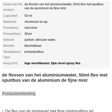
Naam van het
de flessen van het aluminiumwater, 50ml-fles met spuitbus
van de aluminium de fijne mist
product:
Capaciteit:
50 ml
Materiaal:
Aluminium en pp
Pompkleur:
mat zilver
Flessenkleur:
Zilver
Gebruik:
parfum, skincare water,
Monster:
Beschikbaar
Verzegelend
pompspuitbus
Type:
lege nevelflessen
fijne nevel spray fles
Hoog licht:
,
de flessen van het aluminiumwater, 50ml-fles met
spuitbus van de aluminium de fijne mist
Producteninleiding
De fles van de mistnevel met fijne mistspuitbus en
1.