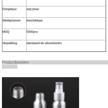
Pompkleur
mat zilver
Steekproeven
beschikbaar
MOQ
5000pcs
Verpakking
standaard de uitvoerkarton
Productbeel