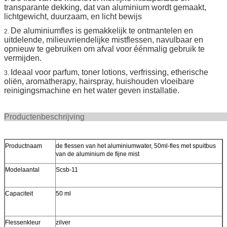
transparante dekking, dat van aluminium wordt gemaakt,
lichtgewicht, duurzaam, en licht bewijs
De aluminiumfles is gemakkelijk te ontmantelen en
2.
uitdelende, milieuvriendelijke mistflessen, navulbaar en
opnieuw te gebruiken om afval voor éénmalig gebruik te
vermijden.
Ideaal voor parfum, toner lotions, verfrissing, etherische
3.
oliën, aromatherapy, hairspray, huishouden vloeibare
reinigingsmachine en het water geven installatie.
Productenbeschr
Productnaam
de flessen van het aluminiumwater, 50ml-fles met spuitbus
van de aluminium de fijne mist
Modelaantal
Scsb-11
Capaciteit
50 ml
Flessenkleur
zilver