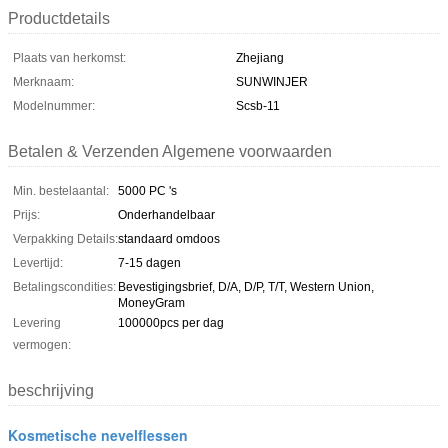
Productdetails
Plaats van herkomst:
Zhejiang
Merknaam:
SUNWINJER
Modelnummer:
Scsb-11
Betalen & Verzenden Algemene voorwaarden
Min. bestelaantal:
5000 PC 's
Prijs:
Onderhandelbaar
Verpakking Details:
standaard omdoos
Levertijd:
7-15 dagen
Betalingscondities:
Bevestigingsbrief, D/A, D/P, T/T, Western Union,
MoneyGram
Levering
100000pcs per dag
vermogen:
beschrijving
Kosmetische nevelflessen