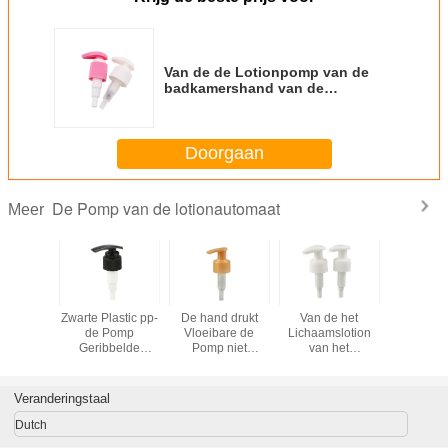
Van de de Lotionpomp van de
badkamershand van de
Automaateco Vriendschappelijke
Plastic de Lotionpomp
Doorgaan
De Pomp van de lotionautomaat
Meer
Pomp van
Zwarte Plastic pp-
De hand drukt
Van de het
Mini Siz
e
de Pomp
Vloeibare de
Lichaamslotion
24mm 
utomaat
Geribbelde
Pomp niet
van het
Plastic Vl
Oppervlakte
Morserij van de
douchegel van de
Pom
24mm 28mm van
Zeepautomaat
de Automaatpomp
de
voor Flessen
Opnieuw te
Veranderingstaal
Lotionautomaat
gebruiken het
Dagelijkse
Dutch
Levensgebruik