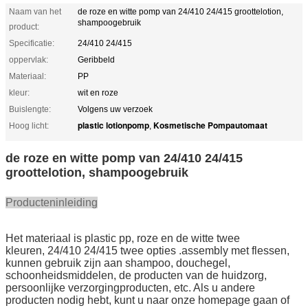
Naam van het
de roze en witte pomp van 24/410 24/415 groottelotion,
shampoogebruik
product:
Specificatie:
24/410 24/415
oppervlak:
Geribbeld
Materiaal:
PP
kleur:
wit en roze
Buislengte:
Volgens uw verzoek
plastic lotionpomp
Kosmetische Pompautomaat
Hoog licht:
,
de roze en witte pomp van 24/410 24/415
groottelotion, shampoogebruik
Producteninleiding
Het materiaal is plastic pp, roze en de witte twee
kleuren, 24/410 24/415 twee opties .assembly met flessen,
kunnen gebruik zijn aan shampoo, douchegel,
schoonheidsmiddelen, de producten van de huidzorg,
persoonlijke verzorgingproducten, etc. Als u andere
producten nodig hebt, kunt u naar onze homepage gaan of