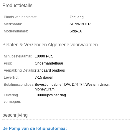
Productdetails
Plaats van herkomst:
Zhejiang
Merknaam:
SUNWINJER
Modelnummer:
Sldp-16
Betalen & Verzenden Algemene voorwaarden
Min. bestelaantal:
10000 PCS
Prijs:
Onderhandelbaar
Verpakking Details:
standaard omdoos
Levertijd:
7-15 dagen
Betalingscondities:
Bevestigingsbrief, D/A, D/P, T/T, Western Union,
MoneyGram
Levering
100000pcs per dag
vermogen:
beschrijving
De Pomp van de lotionautomaat